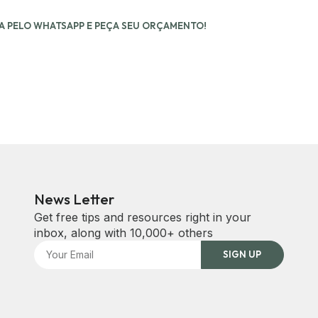
gócio crescer com consistência e impacto.
 PELO WHATSAPP E PEÇA SEU ORÇAMENTO!
News Letter
Get free tips and resources right in your
inbox, along with 10,000+ others
SIGN UP