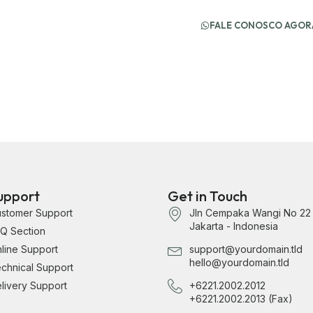
resultados para o seu ne
FALE CONOSCO AGORA
upport
Get in Touch
stomer Support
Jln Cempaka Wangi No 22
Jakarta - Indonesia
Q Section
line Support
support@yourdomain.tld
hello@yourdomain.tld
chnical Support
livery Support
+6221.2002.2012
+6221.2002.2013 (Fax)