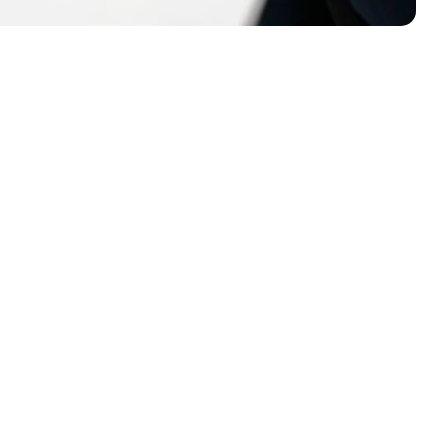
lsionar sua marca
rmar sua marca com uma identidade visual forte,
municação estratégica? Nossa equipe está pronta
onalizadas que alinham design, tecnologia e